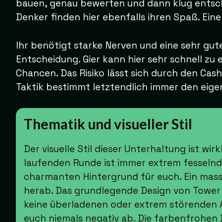
bauen, genau bewerten und dann klug entsche
Denker finden hier ebenfalls ihren Spaß. Eine 
Ihr benötigt starke Nerven und eine sehr gut
Entscheidung. Gier kann hier sehr schnell zu 
Chancen. Das Risiko lässt sich durch den Cash
Taktik bestimmt letztendlich immer den eige
Thematik und visueller Stil
Der visuelle Stil dieser Unterhaltung ist wir
laufenden Runde ist immer extrem fesselnd.
charmanten Hintergrund für euch. Ein mass
herab. Das grundlegende Design von Tower R
keine überladenen oder extrem störenden A
euch niemals negativ ab. Die farbenfrohen 