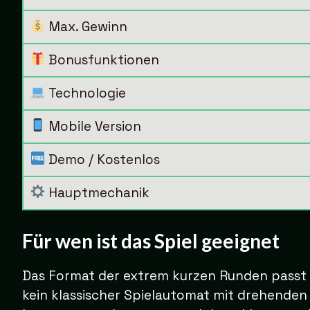
Max. Gewinn
Bonusfunktionen
Technologie
Mobile Version
Demo / Kostenlos
Hauptmechanik
Für wen ist das Spiel geeignet
Das Format der extrem kurzen Runden passt zu 
kein klassischer Spielautomat mit drehenden 