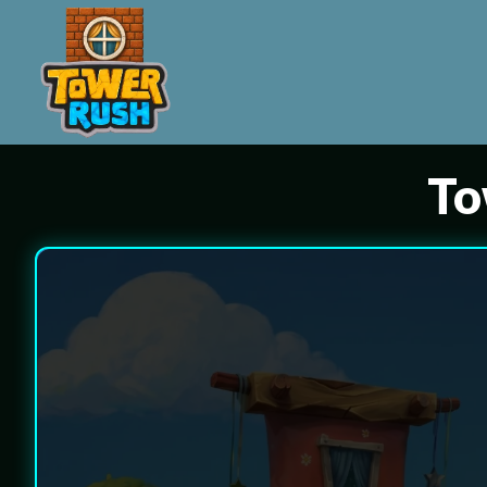
Zum
Inhalt
springen
To