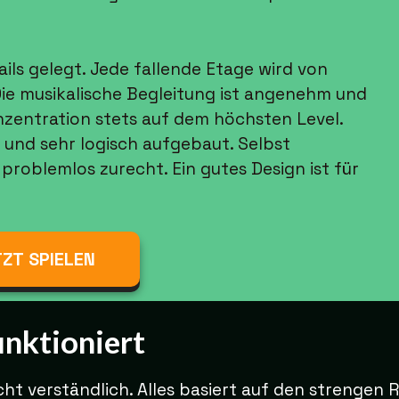
ails gelegt. Jede fallende Etage wird von
ie musikalische Begleitung ist angenehm und
nzentration stets auf dem höchsten Level.
v und sehr logisch aufgebaut. Selbst
problemlos zurecht. Ein gutes Design ist für
ZT SPIELEN
nktioniert
eicht verständlich. Alles basiert auf den strengen