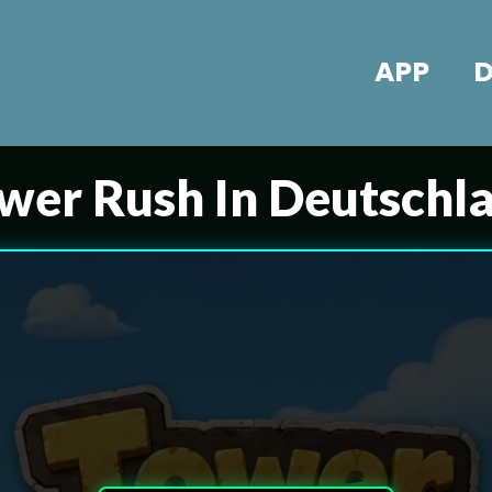
APP
wer Rush In Deutschl