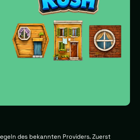
 Regeln des bekannten Providers. Zuerst